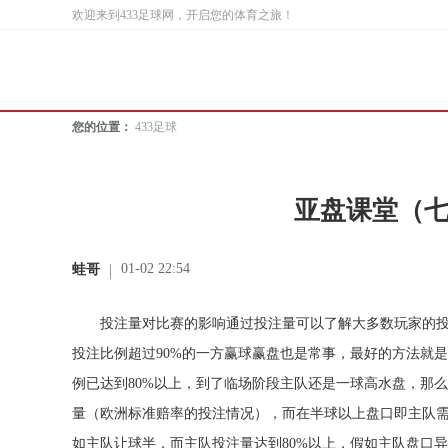
欢迎来到433足球网，开启您的体育之旅！
您的位置：
433足球
亚盘课堂（
01-02 22:54
蛙哥
投注量对比赛的影响通过投注量可以了解大多数玩家的投
投注比例超过90%的一方赢球赢盘也是常事，最好的方法就
例已达到80%以上，到了临场阶段主队还是一球高水盘，那
量（欧洲标准赔率的投注情况），而在半球以上盘口即主队
如主队让球半，而主队投注量达到80%以上，假如主队盘口