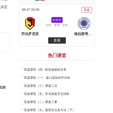
就决定
08-07 00:00
亚盘
欧联杯
0.87
平手
0.95
乔治罗尼亚
格拉斯哥流浪
查看
热门课堂
亚盘课堂（四）欧亚盘赔的关系
亚盘课堂（一） 盘口是如何开出的
亚盘课堂（三）看盘三忌
出的
亚盘课堂（五）常见操盘手法浅析
亚盘课堂（二）看盘三要
亚盘课堂（九）盘型定位及方法（下）