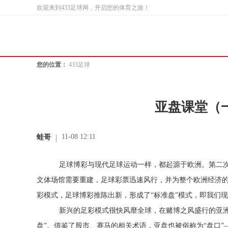
欢迎来到433足球网，开启您的体育之旅！
您的位置：
433足球
亚盘课堂（
11-08 12:11
蛙哥
足球博彩与现代足球运动一样，都起源于欧洲。第二次世
文体场馆需要重建，足球彩票迅速风行，并为整个欧洲经济
彩模式，足球博彩推陈出新，形成了“标准盘”模式，即我们
新兴的足彩模式很快风靡全球，在赌博之风盛行的亚洲港
盘”。借鉴了股市、赛马的相关术语，亚盘也被俗称为“盘口